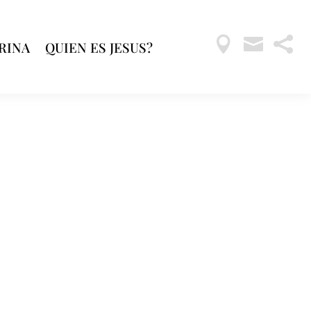



RINA
QUIEN ES JESUS?