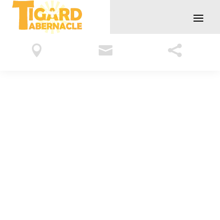


