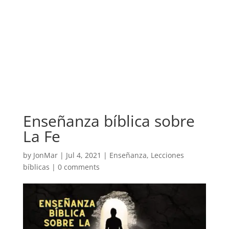
Enseñanza bíblica sobre
La Fe
by
JonMar
|
Jul 4, 2021
|
Enseñanza
,
Lecciones
bíblicas
|
0 comments