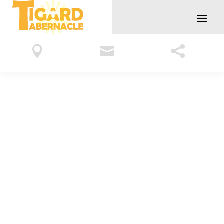


