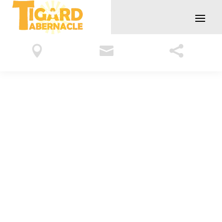


